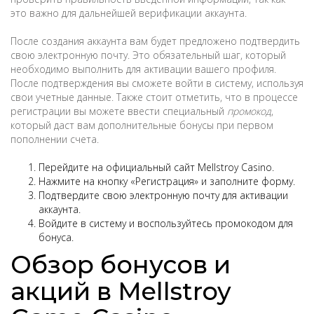
это важно для дальнейшей верификации аккаунта.
После создания аккаунта вам будет предложено подтвердить
свою электронную почту. Это обязательный шаг, который
необходимо выполнить для активации вашего профиля.
После подтверждения вы сможете войти в систему, используя
свои учетные данные. Также стоит отметить, что в процессе
регистрации вы можете ввести специальный
промокод
,
который даст вам дополнительные бонусы при первом
пополнении счета.
Перейдите на официальный сайт Mellstroy Casino.
Нажмите на кнопку «Регистрация» и заполните форму.
Подтвердите свою электронную почту для активации
аккаунта.
Войдите в систему и воспользуйтесь промокодом для
бонуса.
Обзор бонусов и
акций в Mellstroy