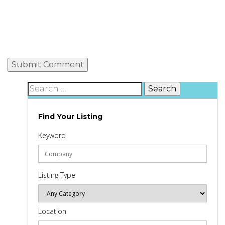
Search
for:
Find Your Listing
Keyword
Listing Type
Location