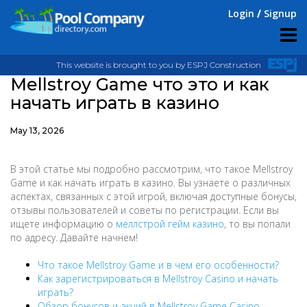
Login
Signup
This website is brought to you by ESPJ Construction
Mellstroy Game что это и как
начать играть в казино
May 13, 2026
В этой статье мы подробно рассмотрим, что такое Mellstroy
Game и как начать играть в казино. Вы узнаете о различных
аспектах, связанных с этой игрой, включая доступные бонусы,
отзывы пользователей и советы по регистрации. Если вы
ищете информацию о
меллстрой гейм казино
, то вы попали
по адресу. Давайте начнем!
Что такое Mellstroy Game и в чем его особенности?
Как зарегистрироваться в Mellstroy Casino и начать
играть?
Обзор бонусов и акций в Mellstroy Game Casino