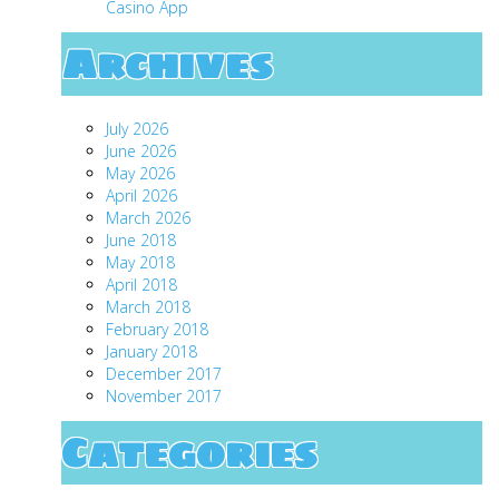
Casino App
Archives
July 2026
June 2026
May 2026
April 2026
March 2026
June 2018
May 2018
April 2018
March 2018
February 2018
January 2018
December 2017
November 2017
Categories