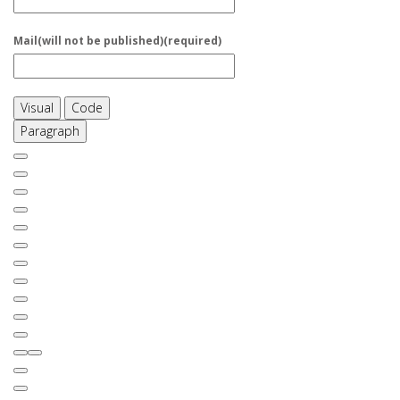
Mail(will not be published)(required)
Visual
Code
Paragraph