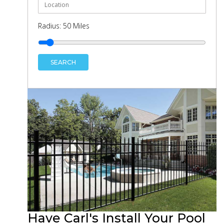
Radius:
50
Miles
SEARCH
Have Carl's Install Your Pool