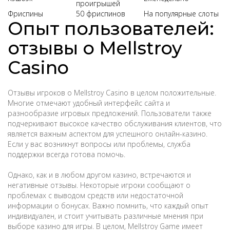
проигрышей
Фриспины
50 фриспинов
На популярные слоты
Опыт пользователей:
отзывы о Mellstroy
Casino
Отзывы игроков о Mellstroy Casino в целом положительные.
Многие отмечают удобный интерфейс сайта и
разнообразие игровых предложений. Пользователи также
подчеркивают высокое качество обслуживания клиентов, что
является важным аспектом для успешного онлайн-казино.
Если у вас возникнут вопросы или проблемы, служба
поддержки всегда готова помочь.
Однако, как и в любом другом казино, встречаются и
негативные отзывы. Некоторые игроки сообщают о
проблемах с выводом средств или недостаточной
информации о бонусах. Важно помнить, что каждый опыт
индивидуален, и стоит учитывать различные мнения при
выборе казино для игры. В целом, Mellstroy Game имеет