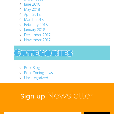
June 2018
May 2018
April 2018
March 2018
February 2018
January 2018
December 2017
November 2017
Categories
Pool Blog
Pool Zoning Laws
Uncategorized
Newsletter
Sign up