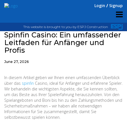
Login
Signup
This website is brought to you by ESPJ Construction
Spinfin Casino: Ein umfassender
Leitfaden für Anfänger und
Profis
June 27, 2026
In diesem Artikel geben wir Ihnen einen umfassenden Überblick
über das
spinfin
Casino, ideal für Anfänger und erfahrene Spieler.
Wir behandeln die wichtigsten Aspekte, die Sie kennen sollten,
um das Beste aus Ihrer Spielerfahrung herauszuholen. Von den
Spielangeboten und Boni bis hin zu den Zahlungsmethoden und
Sicherheitsmaßnahmen – wir haben alle notwendigen
Informationen für Sie zusammengestellt, damit Sie
selbstbewusst spielen können.