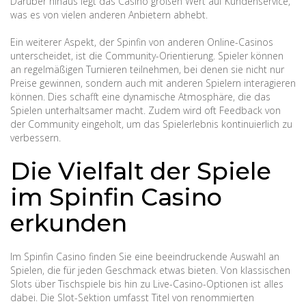
Darüber hinaus legt das Casino großen Wert auf Kundenservice,
was es von vielen anderen Anbietern abhebt.
Ein weiterer Aspekt, der Spinfin von anderen Online-Casinos
unterscheidet, ist die Community-Orientierung. Spieler können
an regelmäßigen Turnieren teilnehmen, bei denen sie nicht nur
Preise gewinnen, sondern auch mit anderen Spielern interagieren
können. Dies schafft eine dynamische Atmosphäre, die das
Spielen unterhaltsamer macht. Zudem wird oft Feedback von
der Community eingeholt, um das Spielerlebnis kontinuierlich zu
verbessern.
Die Vielfalt der Spiele
im Spinfin Casino
erkunden
Im Spinfin Casino finden Sie eine beeindruckende Auswahl an
Spielen, die für jeden Geschmack etwas bieten. Von klassischen
Slots über Tischspiele bis hin zu Live-Casino-Optionen ist alles
dabei. Die Slot-Sektion umfasst Titel von renommierten