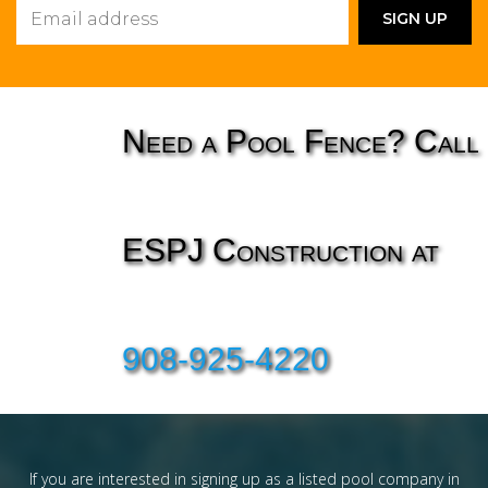
Need a Pool Fence? Call
ESPJ Construction at
908-925-4220
If you are interested in signing up as a listed pool company in