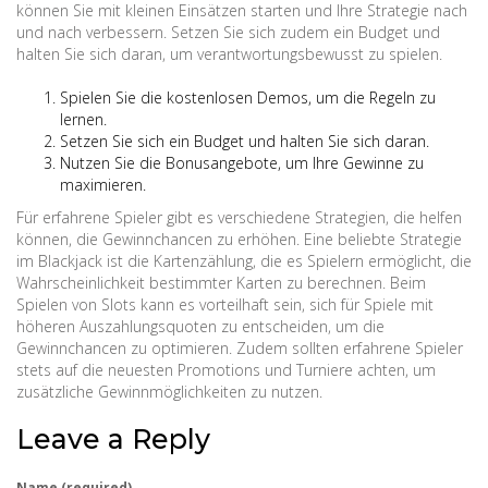
können Sie mit kleinen Einsätzen starten und Ihre Strategie nach
und nach verbessern. Setzen Sie sich zudem ein Budget und
halten Sie sich daran, um verantwortungsbewusst zu spielen.
Spielen Sie die kostenlosen Demos, um die Regeln zu
lernen.
Setzen Sie sich ein Budget und halten Sie sich daran.
Nutzen Sie die Bonusangebote, um Ihre Gewinne zu
maximieren.
Für erfahrene Spieler gibt es verschiedene Strategien, die helfen
können, die Gewinnchancen zu erhöhen. Eine beliebte Strategie
im Blackjack ist die Kartenzählung, die es Spielern ermöglicht, die
Wahrscheinlichkeit bestimmter Karten zu berechnen. Beim
Spielen von Slots kann es vorteilhaft sein, sich für Spiele mit
höheren Auszahlungsquoten zu entscheiden, um die
Gewinnchancen zu optimieren. Zudem sollten erfahrene Spieler
stets auf die neuesten Promotions und Turniere achten, um
zusätzliche Gewinnmöglichkeiten zu nutzen.
Leave a Reply
Name (required)