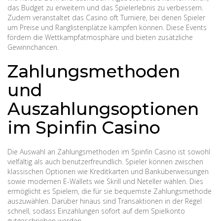
das Budget zu erweitern und das Spielerlebnis zu verbessern.
Zudem veranstaltet das Casino oft Turniere, bei denen Spieler
um Preise und Ranglistenplätze kämpfen können. Diese Events
fördern die Wettkampfatmosphäre und bieten zusätzliche
Gewinnchancen.
Zahlungsmethoden
und
Auszahlungsoptionen
im Spinfin Casino
Die Auswahl an Zahlungsmethoden im Spinfin Casino ist sowohl
vielfältig als auch benutzerfreundlich. Spieler können zwischen
klassischen Optionen wie Kreditkarten und Banküberweisungen
sowie modernen E-Wallets wie Skrill und Neteller wählen. Dies
ermöglicht es Spielern, die für sie bequemste Zahlungsmethode
auszuwählen. Darüber hinaus sind Transaktionen in der Regel
schnell, sodass Einzahlungen sofort auf dem Spielkonto
gutgeschrieben werden.