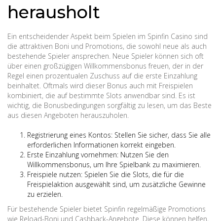
herausholt
Ein entscheidender Aspekt beim Spielen im Spinfin Casino sind
die attraktiven Boni und Promotions, die sowohl neue als auch
bestehende Spieler ansprechen. Neue Spieler können sich oft
über einen großzügigen Willkommensbonus freuen, der in der
Regel einen prozentualen Zuschuss auf die erste Einzahlung
beinhaltet. Oftmals wird dieser Bonus auch mit Freispielen
kombiniert, die auf bestimmte Slots anwendbar sind. Es ist
wichtig, die Bonusbedingungen sorgfältig zu lesen, um das Beste
aus diesen Angeboten herauszuholen.
Registrierung eines Kontos: Stellen Sie sicher, dass Sie alle
erforderlichen Informationen korrekt eingeben.
Erste Einzahlung vornehmen: Nutzen Sie den
Willkommensbonus, um Ihre Spielbank zu maximieren.
Freispiele nutzen: Spielen Sie die Slots, die für die
Freispielaktion ausgewählt sind, um zusätzliche Gewinne
zu erzielen.
Für bestehende Spieler bietet Spinfin regelmäßige Promotions
wie Reload-Boni und Cashback-Angebote. Diese können helfen,